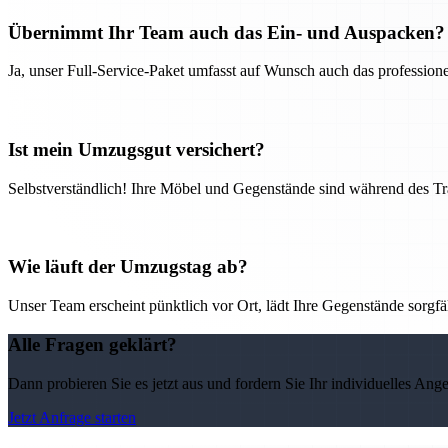
Übernimmt Ihr Team auch das Ein- und Auspacken?
Ja, unser Full-Service-Paket umfasst auf Wunsch auch das professio
Ist mein Umzugsgut versichert?
Selbstverständlich! Ihre Möbel und Gegenstände sind während des Tra
Wie läuft der Umzugstag ab?
Unser Team erscheint pünktlich vor Ort, lädt Ihre Gegenstände sorgfälti
Alle Fragen geklärt?
Dann probieren Sie es jetzt aus und fordern Sie Ihr individuelles Ang
Jetzt Anfrage starten