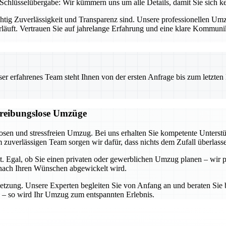
Schlüsselübergabe: Wir kümmern uns um alle Details, damit Sie sich 
chtig Zuverlässigkeit und Transparenz sind. Unsere professionellen U
rläuft. Vertrauen Sie auf jahrelange Erfahrung und eine klare Kommun
 erfahrenes Team steht Ihnen von der ersten Anfrage bis zum letzten Ka
d reibungslose Umzüge
losen und stressfreien Umzug. Bei uns erhalten Sie kompetente Unters
zuverlässigen Team sorgen wir dafür, dass nichts dem Zufall überlass
t. Egal, ob Sie einen privaten oder gewerblichen Umzug planen – wir p
u nach Ihren Wünschen abgewickelt wird.
etzung. Unsere Experten begleiten Sie von Anfang an und beraten Sie b
 – so wird Ihr Umzug zum entspannten Erlebnis.