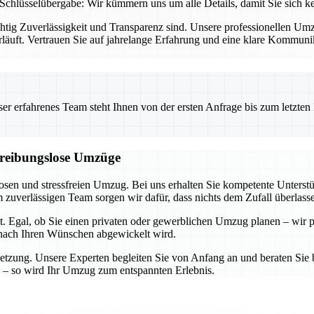
Schlüsselübergabe: Wir kümmern uns um alle Details, damit Sie sich 
chtig Zuverlässigkeit und Transparenz sind. Unsere professionellen U
rläuft. Vertrauen Sie auf jahrelange Erfahrung und eine klare Kommun
 erfahrenes Team steht Ihnen von der ersten Anfrage bis zum letzten Ka
d reibungslose Umzüge
losen und stressfreien Umzug. Bei uns erhalten Sie kompetente Unters
zuverlässigen Team sorgen wir dafür, dass nichts dem Zufall überlass
t. Egal, ob Sie einen privaten oder gewerblichen Umzug planen – wir p
u nach Ihren Wünschen abgewickelt wird.
etzung. Unsere Experten begleiten Sie von Anfang an und beraten Sie b
 – so wird Ihr Umzug zum entspannten Erlebnis.