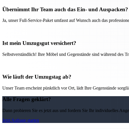
Übernimmt Ihr Team auch das Ein- und Auspacken?
Ja, unser Full-Service-Paket umfasst auf Wunsch auch das professio
Ist mein Umzugsgut versichert?
Selbstverständlich! Ihre Möbel und Gegenstände sind während des Tra
Wie läuft der Umzugstag ab?
Unser Team erscheint pünktlich vor Ort, lädt Ihre Gegenstände sorgfälti
Alle Fragen geklärt?
Dann probieren Sie es jetzt aus und fordern Sie Ihr individuelles Ang
Jetzt Anfrage starten