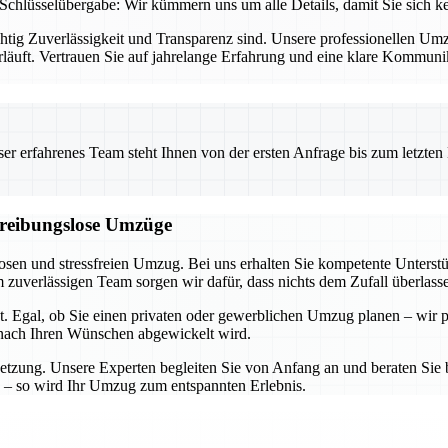
Schlüsselübergabe: Wir kümmern uns um alle Details, damit Sie sich 
chtig Zuverlässigkeit und Transparenz sind. Unsere professionellen U
rläuft. Vertrauen Sie auf jahrelange Erfahrung und eine klare Kommun
 erfahrenes Team steht Ihnen von der ersten Anfrage bis zum letzten Ka
d reibungslose Umzüge
losen und stressfreien Umzug. Bei uns erhalten Sie kompetente Unters
zuverlässigen Team sorgen wir dafür, dass nichts dem Zufall überlass
t. Egal, ob Sie einen privaten oder gewerblichen Umzug planen – wir p
u nach Ihren Wünschen abgewickelt wird.
etzung. Unsere Experten begleiten Sie von Anfang an und beraten Sie b
 – so wird Ihr Umzug zum entspannten Erlebnis.