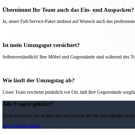
Übernimmt Ihr Team auch das Ein- und Auspacken?
Ja, unser Full-Service-Paket umfasst auf Wunsch auch das professio
Ist mein Umzugsgut versichert?
Selbstverständlich! Ihre Möbel und Gegenstände sind während des Tra
Wie läuft der Umzugstag ab?
Unser Team erscheint pünktlich vor Ort, lädt Ihre Gegenstände sorgfälti
Alle Fragen geklärt?
Dann probieren Sie es jetzt aus und fordern Sie Ihr individuelles Ang
Jetzt Anfrage starten