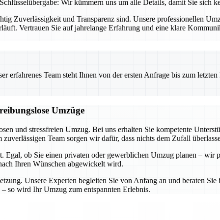
Schlüsselübergabe: Wir kümmern uns um alle Details, damit Sie sich 
chtig Zuverlässigkeit und Transparenz sind. Unsere professionellen U
rläuft. Vertrauen Sie auf jahrelange Erfahrung und eine klare Kommun
 erfahrenes Team steht Ihnen von der ersten Anfrage bis zum letzten Ka
d reibungslose Umzüge
losen und stressfreien Umzug. Bei uns erhalten Sie kompetente Unters
zuverlässigen Team sorgen wir dafür, dass nichts dem Zufall überlass
t. Egal, ob Sie einen privaten oder gewerblichen Umzug planen – wir p
u nach Ihren Wünschen abgewickelt wird.
etzung. Unsere Experten begleiten Sie von Anfang an und beraten Sie b
 – so wird Ihr Umzug zum entspannten Erlebnis.