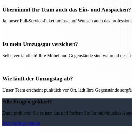
Übernimmt Ihr Team auch das Ein- und Auspacken?
Ja, unser Full-Service-Paket umfasst auf Wunsch auch das professio
Ist mein Umzugsgut versichert?
Selbstverständlich! Ihre Möbel und Gegenstände sind während des Tra
Wie läuft der Umzugstag ab?
Unser Team erscheint pünktlich vor Ort, lädt Ihre Gegenstände sorgfälti
Alle Fragen geklärt?
Dann probieren Sie es jetzt aus und fordern Sie Ihr individuelles Ang
Jetzt Anfrage starten