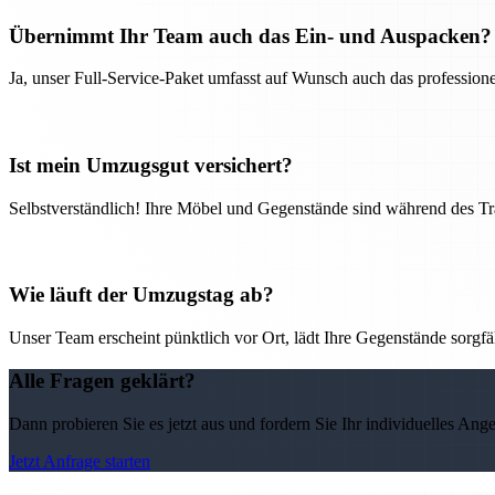
Übernimmt Ihr Team auch das Ein- und Auspacken?
Ja, unser Full-Service-Paket umfasst auf Wunsch auch das professio
Ist mein Umzugsgut versichert?
Selbstverständlich! Ihre Möbel und Gegenstände sind während des Tra
Wie läuft der Umzugstag ab?
Unser Team erscheint pünktlich vor Ort, lädt Ihre Gegenstände sorgfälti
Alle Fragen geklärt?
Dann probieren Sie es jetzt aus und fordern Sie Ihr individuelles Ang
Jetzt Anfrage starten