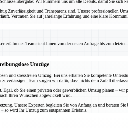
Schlüsselübergabe: Wir kümmern uns um alle Details, damit Sie sich 
chtig Zuverlässigkeit und Transparenz sind. Unsere professionellen U
rläuft. Vertrauen Sie auf jahrelange Erfahrung und eine klare Kommun
 erfahrenes Team steht Ihnen von der ersten Anfrage bis zum letzten Ka
d reibungslose Umzüge
losen und stressfreien Umzug. Bei uns erhalten Sie kompetente Unters
zuverlässigen Team sorgen wir dafür, dass nichts dem Zufall überlass
t. Egal, ob Sie einen privaten oder gewerblichen Umzug planen – wir p
u nach Ihren Wünschen abgewickelt wird.
etzung. Unsere Experten begleiten Sie von Anfang an und beraten Sie b
 – so wird Ihr Umzug zum entspannten Erlebnis.