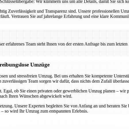
Schlüsselübergabe: Wir kümmern uns um alle Details, damit Sie sich 
chtig Zuverlässigkeit und Transparenz sind. Unsere professionellen U
rläuft. Vertrauen Sie auf jahrelange Erfahrung und eine klare Kommun
 erfahrenes Team steht Ihnen von der ersten Anfrage bis zum letzten Ka
d reibungslose Umzüge
losen und stressfreien Umzug. Bei uns erhalten Sie kompetente Unters
zuverlässigen Team sorgen wir dafür, dass nichts dem Zufall überlass
t. Egal, ob Sie einen privaten oder gewerblichen Umzug planen – wir p
u nach Ihren Wünschen abgewickelt wird.
etzung. Unsere Experten begleiten Sie von Anfang an und beraten Sie b
 – so wird Ihr Umzug zum entspannten Erlebnis.