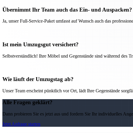
Übernimmt Ihr Team auch das Ein- und Auspacken?
Ja, unser Full-Service-Paket umfasst auf Wunsch auch das professio
Ist mein Umzugsgut versichert?
Selbstverständlich! Ihre Möbel und Gegenstände sind während des Tra
Wie läuft der Umzugstag ab?
Unser Team erscheint pünktlich vor Ort, lädt Ihre Gegenstände sorgfälti
Alle Fragen geklärt?
Dann probieren Sie es jetzt aus und fordern Sie Ihr individuelles Ang
Jetzt Anfrage starten