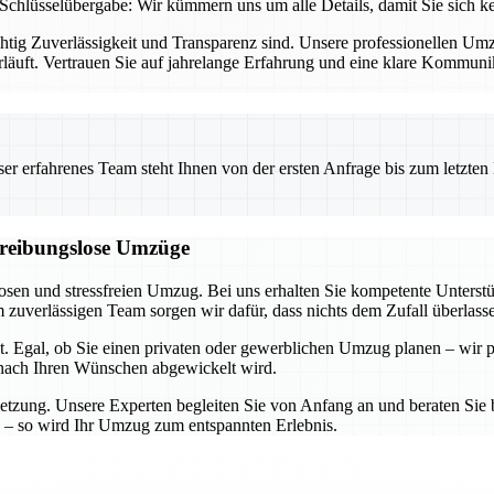
Schlüsselübergabe: Wir kümmern uns um alle Details, damit Sie sich 
chtig Zuverlässigkeit und Transparenz sind. Unsere professionellen U
rläuft. Vertrauen Sie auf jahrelange Erfahrung und eine klare Kommun
 erfahrenes Team steht Ihnen von der ersten Anfrage bis zum letzten Ka
d reibungslose Umzüge
losen und stressfreien Umzug. Bei uns erhalten Sie kompetente Unters
zuverlässigen Team sorgen wir dafür, dass nichts dem Zufall überlass
t. Egal, ob Sie einen privaten oder gewerblichen Umzug planen – wir p
u nach Ihren Wünschen abgewickelt wird.
etzung. Unsere Experten begleiten Sie von Anfang an und beraten Sie b
 – so wird Ihr Umzug zum entspannten Erlebnis.