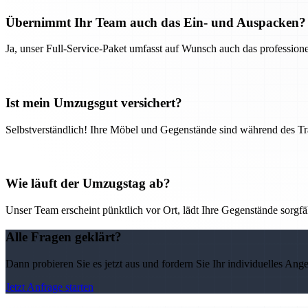
Übernimmt Ihr Team auch das Ein- und Auspacken?
Ja, unser Full-Service-Paket umfasst auf Wunsch auch das professio
Ist mein Umzugsgut versichert?
Selbstverständlich! Ihre Möbel und Gegenstände sind während des Tra
Wie läuft der Umzugstag ab?
Unser Team erscheint pünktlich vor Ort, lädt Ihre Gegenstände sorgfälti
Alle Fragen geklärt?
Dann probieren Sie es jetzt aus und fordern Sie Ihr individuelles Ang
Jetzt Anfrage starten