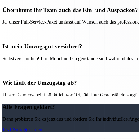
Übernimmt Ihr Team auch das Ein- und Auspacken?
Ja, unser Full-Service-Paket umfasst auf Wunsch auch das professio
Ist mein Umzugsgut versichert?
Selbstverständlich! Ihre Möbel und Gegenstände sind während des Tra
Wie läuft der Umzugstag ab?
Unser Team erscheint pünktlich vor Ort, lädt Ihre Gegenstände sorgfälti
Alle Fragen geklärt?
Dann probieren Sie es jetzt aus und fordern Sie Ihr individuelles Ang
Jetzt Anfrage starten