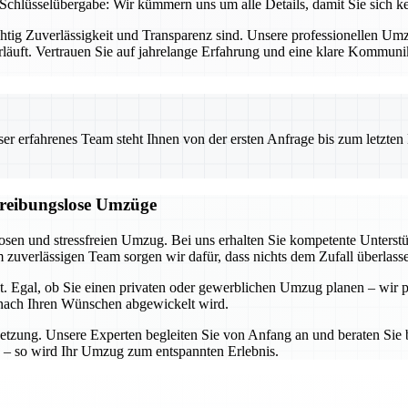
Schlüsselübergabe: Wir kümmern uns um alle Details, damit Sie sich 
chtig Zuverlässigkeit und Transparenz sind. Unsere professionellen U
rläuft. Vertrauen Sie auf jahrelange Erfahrung und eine klare Kommun
 erfahrenes Team steht Ihnen von der ersten Anfrage bis zum letzten Ka
d reibungslose Umzüge
losen und stressfreien Umzug. Bei uns erhalten Sie kompetente Unters
zuverlässigen Team sorgen wir dafür, dass nichts dem Zufall überlass
t. Egal, ob Sie einen privaten oder gewerblichen Umzug planen – wir p
u nach Ihren Wünschen abgewickelt wird.
etzung. Unsere Experten begleiten Sie von Anfang an und beraten Sie b
 – so wird Ihr Umzug zum entspannten Erlebnis.