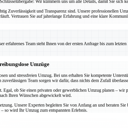
Schlüsselübergabe: Wir kümmern uns um alle Details, damit Sie sich 
chtig Zuverlässigkeit und Transparenz sind. Unsere professionellen U
rläuft. Vertrauen Sie auf jahrelange Erfahrung und eine klare Kommun
 erfahrenes Team steht Ihnen von der ersten Anfrage bis zum letzten Ka
d reibungslose Umzüge
losen und stressfreien Umzug. Bei uns erhalten Sie kompetente Unters
zuverlässigen Team sorgen wir dafür, dass nichts dem Zufall überlass
t. Egal, ob Sie einen privaten oder gewerblichen Umzug planen – wir p
u nach Ihren Wünschen abgewickelt wird.
etzung. Unsere Experten begleiten Sie von Anfang an und beraten Sie b
 – so wird Ihr Umzug zum entspannten Erlebnis.