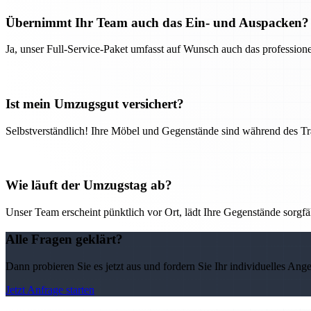
Übernimmt Ihr Team auch das Ein- und Auspacken?
Ja, unser Full-Service-Paket umfasst auf Wunsch auch das professio
Ist mein Umzugsgut versichert?
Selbstverständlich! Ihre Möbel und Gegenstände sind während des Tra
Wie läuft der Umzugstag ab?
Unser Team erscheint pünktlich vor Ort, lädt Ihre Gegenstände sorgfälti
Alle Fragen geklärt?
Dann probieren Sie es jetzt aus und fordern Sie Ihr individuelles Ang
Jetzt Anfrage starten